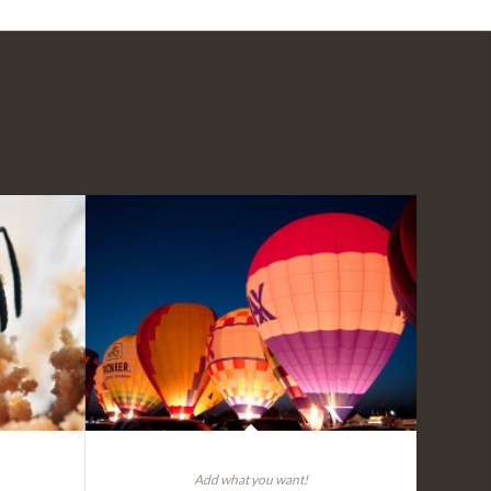
r
Single Portfolio: Fullscreen Slider
Add what you want!