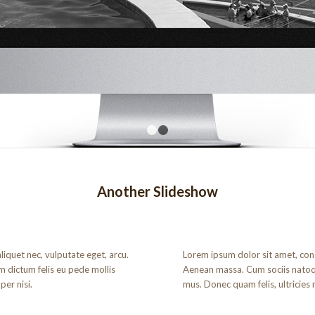
1
2
Another Slideshow
aliquet nec, vulputate eget, arcu.
Lorem ipsum dolor sit amet, con
am dictum felis eu pede mollis
Aenean massa. Cum sociis natoq
er nisi.
mus. Donec quam felis, ultricies 