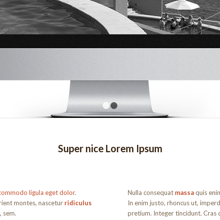
1
2
Super nice Lorem Ipsum
commodo ligula eget dolor
.
Nulla consequat
massa
quis enim
rient montes, nascetur
ridiculus
In enim justo, rhoncus ut, imperd
, sem.
pretium. Integer tincidunt. Cra