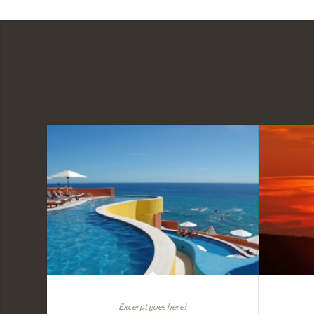
Single Portfolio: 2/3 Slider
S
Excerpt goes here!