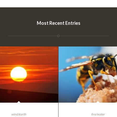
Most Recent Entries
ingle Portfolio: 2/3 Gallery
Single Portfolio: Big Slide
wind/earth
fire/water